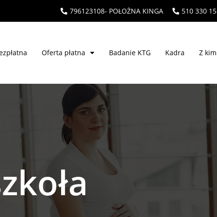
796123108- POŁOŻNA KINGA
510 330 1
ezpłatna
Oferta płatna
Badanie KTG
Kadra
Z ki
szkoła