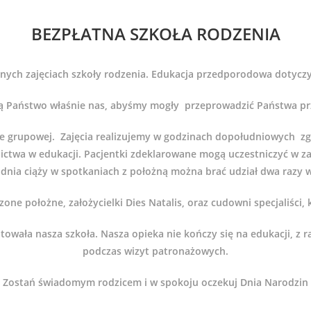
BEZPŁATNA SZKOŁA RODZENIA
ych zajęciach szkoły rodzenia. Edukacja przedporodowa dotyczy 
rą Państwo właśnie nas, abyśmy mogły przeprowadzić Państwa prze
rmie grupowej. Zajęcia realizujemy w godzinach dopołudniowych
nictwa w edukacji. Pacjentki zdeklarowane mogą uczestniczyć w za
dnia ciąży w spotkaniach z położną można brać udział dwa razy 
ne położne, założycielki Dies Natalis, oraz cudowni specjaliści,
otowała nasza szkoła. Nasza opieka nie kończy się na edukacji, z
podczas wizyt patronażowych.
Zostań świadomym rodzicem i w spokoju oczekuj Dnia Narodzin