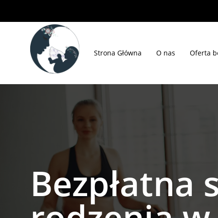
Strona Główna
O nas
Oferta b
Bezpłatna 
rodzenia w