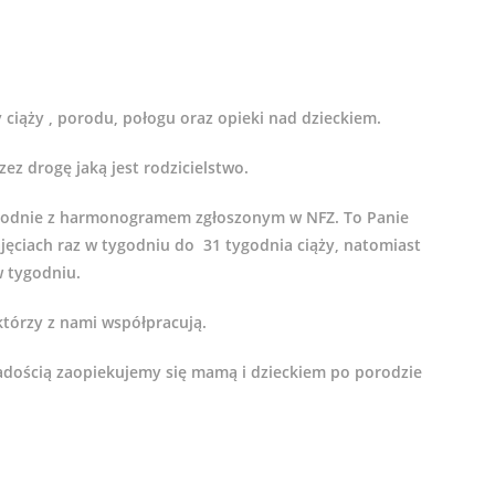
ciąży , porodu, połogu oraz opieki nad dzieckiem.
z drogę jaką jest rodzicielstwo.
 zgodnie z harmonogramem zgłoszonym w NFZ. To Panie
jęciach raz w tygodniu do 31 tygodnia ciąży, natomiast
w tygodniu.
 którzy z nami współpracują.
 radością zaopiekujemy się mamą i dzieckiem po porodzie