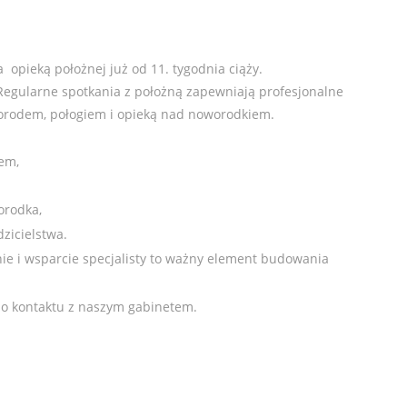
opieką położnej już od 11. tygodnia ciąży.
Regularne spotkania z położną zapewniają profesjonalne
 porodem, połogiem i opieką nad noworodkiem.
em,
orodka,
zicielstwa.
ie i wsparcie specjalisty to ważny element budowania
do kontaktu z naszym gabinetem.