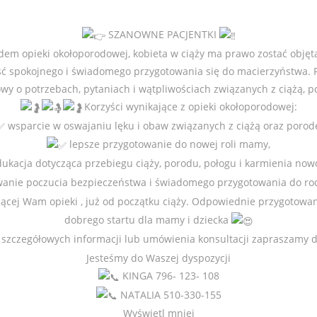
SZANOWNE PACJENTKI
m opieki okołoporodowej, kobieta w ciąży ma prawo zostać objęta 
ć spokojnego i świadomego przygotowania się do macierzyństwa. 
wy o potrzebach, pytaniach i wątpliwościach związanych z ciążą,
Korzyści wynikające z opieki okołoporodowej:
wsparcie w oswajaniu lęku i obaw związanych z ciążą oraz porod
lepsze przygotowanie do nowej roli mamy,
ukacja dotycząca przebiegu ciąży, porodu, połogu i karmienia now
nie poczucia bezpieczeństwa i świadomego przygotowania do rod
ącej Wam opieki , już od początku ciąży. Odpowiednie przygotowan
dobrego startu dla mamy i dziecka
 szczegółowych informacji lub umówienia konsultacji zapraszamy 
Jesteśmy do Waszej dyspozycji
KINGA 796- 123- 108
NATALIA 510-330-155
Wyświetl mniej